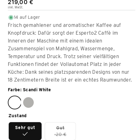
Normaler
219,00 €
inkl. MwSt.
Preis
14 auf Lager
Frisch gemahlener und aromatischer Kaffee auf
Knopfdruck: Dafür sorgt der Esperto2 Caffè im
Inneren der Maschine mit einem idealen
Zusammenspiel von Mahlgrad, Wassermenge,
Temperatur und Druck. Trotz seiner vielfältigen
Funktionen findet der Vollautomat Platz in jeder
Küche: Dank seines platzsparenden Designs von nur
18 Zentimetern Breite ist er ein echtes Raumwunder.
Farbe: Scandi White
Zustand
Sehr gut
Gut
-20 €