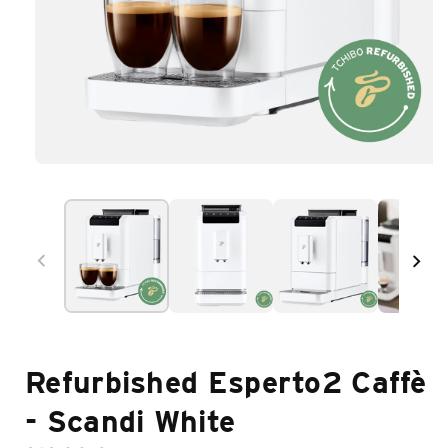
Medien
1
im
Modal
öffnen
Refurbished Esperto2 Caffè
- Scandi White