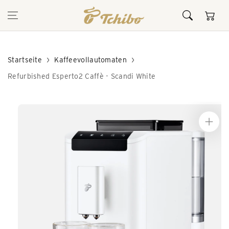
Inhalt
Warenkor
springen
Startseite
Kaffeevollautomaten
Refurbished Esperto2 Caffè - Scandi White
Zur
Produktinformation
springen