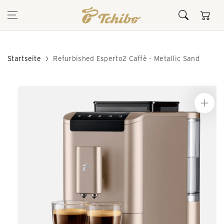
Inhalt
Warenkor
springen
Startseite
Refurbished Esperto2 Caffè - Metallic Sand
Zur
Produktinformation
springen