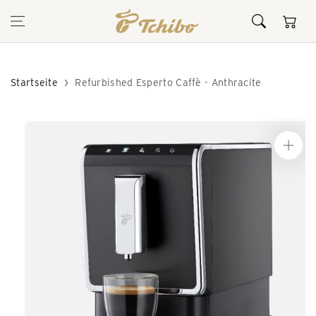
Inhalt
Warenkor
springen
Startseite
Refurbished Esperto Caffè - Anthracite
Zur
Produktinformation
springen